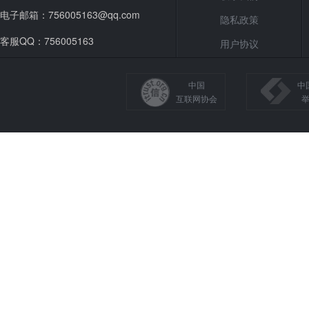
电子邮箱：756005163@qq.com
隐私政策
客服QQ：756005163
用户协议
中国
中
互联网协会