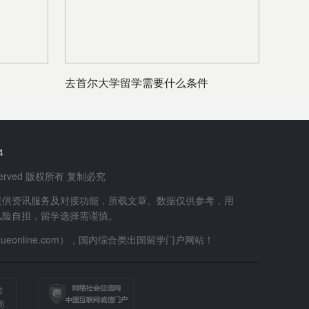
去首尔大学留学需要什么条件
4
 Reserved 版权所有 复制必究
提供资讯服务及对接功能，所载文章、数据仅供参考，用
风险自担，留学选择需谨慎。
uxueonline.com），国内综合类出国留学门户网站！
站
测