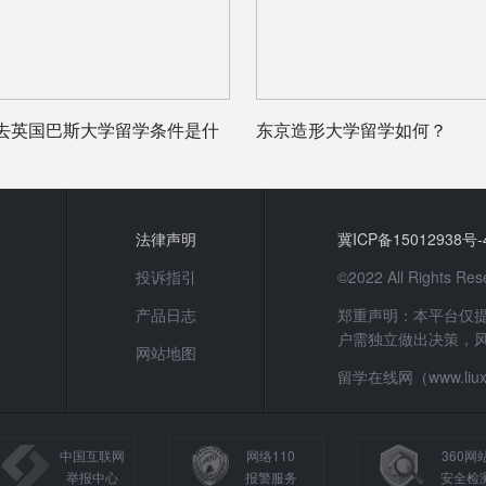
去英国巴斯大学留学条件是什
东京造形大学留学如何？
法律声明
冀ICP备15012938号-
投诉指引
©2022 All Rights
产品日志
郑重声明：本平台仅
户需独立做出决策，
网站地图
留学在线网（www.li
中国互联网
网络110
360网
举报中心
报警服务
安全检