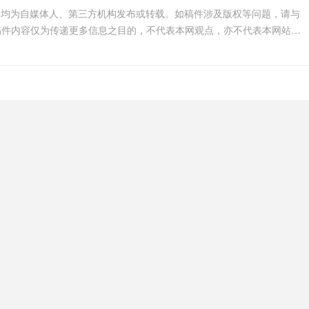
件均为自媒体人、第三方机构发布或转载。如稿件涉及版权等问题，请与
我们联系删除或处理，客服邮箱123456@qq.com，稿件内容仅为传递更多信息之目的，不代表本网观点，亦不代表本网站赞同