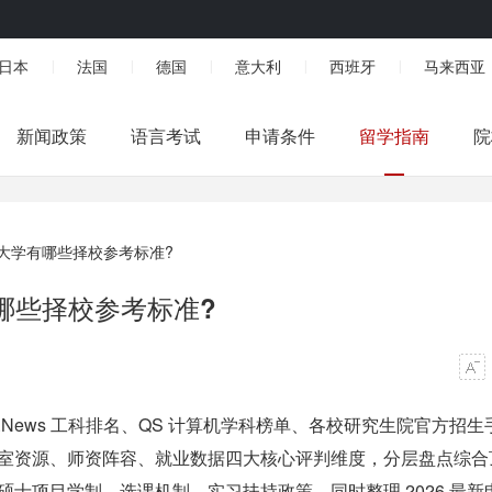
日本
法国
德国
意大利
西班牙
马来西亚
|
|
|
|
|
新闻政策
语言考试
申请条件
留学指南
院
大学有哪些择校参考标准?
哪些择校参考标准?
S.News 工科排名、QS 计算机学科榜单、各校研究生院官方招生
实验室资源、师资阵容、就业数据四大核心评判维度，分层盘点综合
硕士项目学制、选课机制、实习扶持政策，同时整理 2026 最新