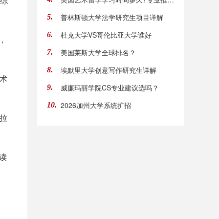
校综
普林斯顿大学法学研究生项目详解
5.
杜克大学VS哥伦比亚大学谁好
6.
，
美国莱斯大学全球排名？
7.
埃默里大学创意写作研究生详解
8.
学术
威廉玛丽学院CS专业建议选吗？
9.
2026加州大学系统扩招
10.
接拉
读