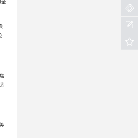
跑全
联
论
聚焦
适
美