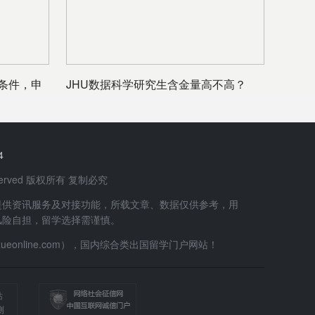
条件，申
JHU数据科学研究生含金量高不高？
4
 Reserved 版权所有 复制必究
提供资讯服务及对接功能，所载文章、数据仅供参考，用
风险自担，留学选择需谨慎。
uxueonline.com），国内综合类出国留学门户网站！
站
测