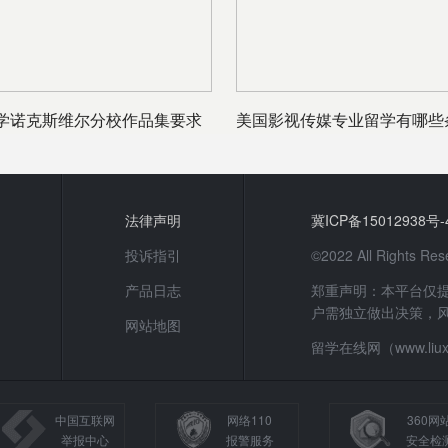
学诺克斯维尔分校作品集要求
美国影视传媒专业留学有哪些
请要求导
法律声明
冀ICP备15012938号-
投诉指引
©2022 All Rights
产品日志
郑重声明：本平台仅
户需独立做出决策，
网站地图
留学在线网（www.li
中国互联网
网络110
360网
举报中心
报警服务
安全检