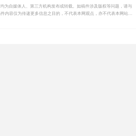
件均为自媒体人、第三方机构发布或转载。如稿件涉及版权等问题，请与
我们联系删除或处理，客服邮箱123456@qq.com，稿件内容仅为传递更多信息之目的，不代表本网观点，亦不代表本网站赞同