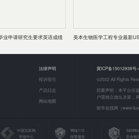
毕业申请研究生要求英语成绩
美本生物医学工程专业最新US
名
法律声明
冀ICP备15012938号-
投诉指引
©2022 All Rights
产品日志
郑重声明：本平台仅
户需独立做出决策，
网站地图
留学在线网（www.li
中国互联网
网络110
360网
举报中心
报警服务
安全检