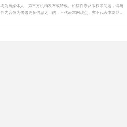
件均为自媒体人、第三方机构发布或转载。如稿件涉及版权等问题，请与
我们联系删除或处理，客服邮箱123456@qq.com，稿件内容仅为传递更多信息之目的，不代表本网观点，亦不代表本网站赞同