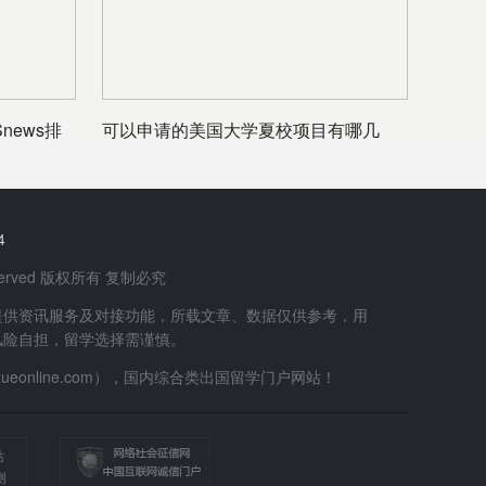
news排
可以申请的美国大学夏校项目有哪几
种？
4
 Reserved 版权所有 复制必究
提供资讯服务及对接功能，所载文章、数据仅供参考，用
风险自担，留学选择需谨慎。
uxueonline.com），国内综合类出国留学门户网站！
站
测