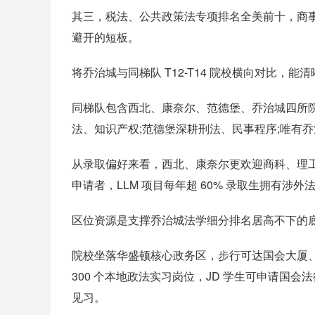
其三，税法、公共政策法专项排名全美前十，商事
避开的短板。
将乔治城与同梯队 T12-T14 院校横向对比
同梯队包含西北、康奈尔、范德堡、乔治城四所
法、知识产权;范德堡深耕刑法、民事程序;唯有
从录取偏好来看，西北、康奈尔更欢迎商科、理
申请者，LLM 项目每年超 60% 录取生拥有涉
区位资源是支撑乔治城法学细分排名居高不下的底层
院校坐落华盛顿核心政务区，步行可达国会大厦
300 个本地政法实习岗位，JD 学生可申请国
见习。