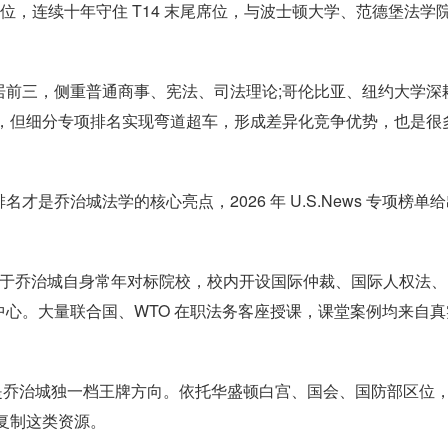
 位，连续十年守住 T14 末尾席位，与波士顿大学、范德堡法学
居前三，侧重普通商事、宪法、司法理论;哥伦比亚、纽约大学深
十，但细分专项排名实现弯道超车，形成差异化竞争优势，也是很
是乔治城法学的核心亮点，2026 年 U.S.News 专项榜单
仅次于乔治城自身常年对标院校，校内开设国际仲裁、国际人权法
心。大量联合国、WTO 在职法务客座授课，课堂案例均来自真
是乔治城独一档王牌方向。依托华盛顿白宫、国会、国防部区位
难复制这类资源。