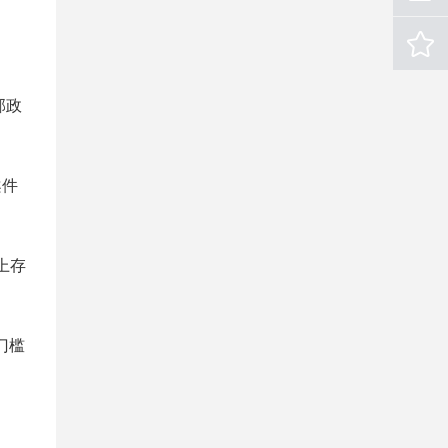
邦政
案件
上存
门槛