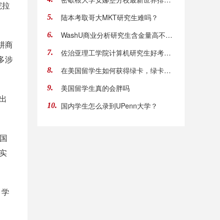
院拉
陆本考取哥大MKT研究生难吗？
5.
WashU商业分析研究生含金量高不高？
6.
耕商
佐治亚理工学院计算机研究生好考吗？
7.
多涉
在美国留学生如何获得绿卡，绿卡有什么用
8.
美国留学生真的会胖吗
9.
给出
国内学生怎么录到UPenn大学？
10.
、国
实
，学