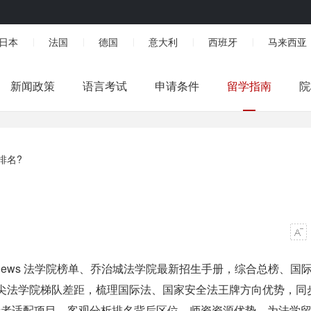
日本
法国
德国
意大利
西班牙
马来西亚
|
|
|
|
|
新闻政策
语言考试
申请条件
留学指南
院
排名?
S.News 法学院榜单、乔治城法学院最新招生手册，综合总榜、国
 顶尖法学院梯队差距，梳理国际法、国家安全法王牌方向优势，同
申请者适配项目，客观分析排名背后区位、师资资源优势，为法学