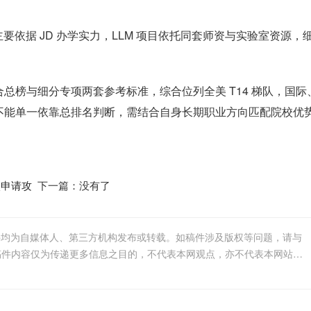
主要依据 JD 办学实力，LLM 项目依托同套师资与实验室资源，
总榜与细分专项两套参考标准，综合位列全美 T14 梯队，国际
不能单一依靠总排名判断，需结合自身长期职业方向匹配院校优
校申请攻
下一篇：没有了
件均为自媒体人、第三方机构发布或转载。如稿件涉及版权等问题，请与
我们联系删除或处理，客服邮箱123456@qq.com，稿件内容仅为传递更多信息之目的，不代表本网观点，亦不代表本网站赞同