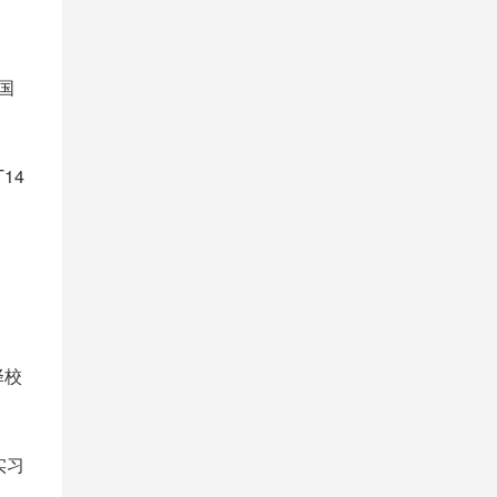
国
14
。
择校
实习