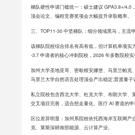
梯队硬性申请门槛统一：硕士建议 GPA3.8+/4.0
顶会论文、编程竞赛奖项会大幅提升录取概率。
三、TOP11-30 中坚梯队：细分领域黑马，主
该梯队院校综合排名有高有低，但计算机单项实力突
-3.7 申请者的核心冲刺院校，2026 年多数院校实
加州大学圣地亚哥、密歇根安娜堡、马里兰帕克、
马里兰大学自然语言处理顶会产出稳定;普渡量
私立院校包含西北大学、杜克大学、布朗大学、
交叉项目完善，适合想走量化、医疗 AI 赛道的
区位差异明显：加州系院校依托西海岸互联网产业
克、莱斯深耕南部能源、云计算产业。