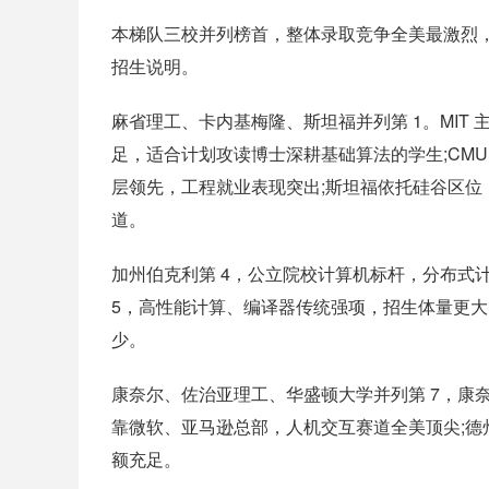
本梯队三校并列榜首，整体录取竞争全美最激烈，每
招生说明。
麻省理工、卡内基梅隆、斯坦福并列第 1。MIT
足，适合计划攻读博士深耕基础算法的学生;CM
层领先，工程就业表现突出;斯坦福依托硅谷区
道。
加州伯克利第 4，公立院校计算机标杆，分布式
5，高性能计算、编译器传统强项，招生体量更大
少。
康奈尔、佐治亚理工、华盛顿大学并列第 7，康
靠微软、亚马逊总部，人机交互赛道全美顶尖;德
额充足。