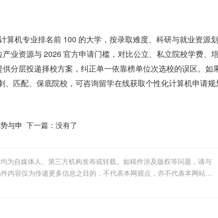
理美国计算机专业排名前 100 的大学，按录取难度、科研与就业资源
业资源与 2026 官方申请门槛，对比公立、私立院校学费、
提供分层投递择校方案，纠正单一依靠榜单位次选校的误区。如
冲刺、匹配、保底院校，可咨询留学在线获取个性化计算机申请规
优势与申
下一篇：没有了
件均为自媒体人、第三方机构发布或转载。如稿件涉及版权等问题，请与
我们联系删除或处理，客服邮箱123456@qq.com，稿件内容仅为传递更多信息之目的，不代表本网观点，亦不代表本网站赞同