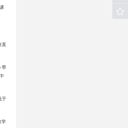
修课
业直
 带
中
低于
数学