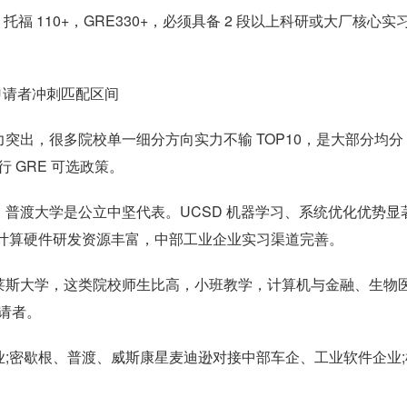
，托福 110+，GRE330+，必须具备 2 段以上科研或大厂核心实
流申请者冲刺匹配区间
出，很多院校单一细分方向实力不输 TOP10，是大部分均分 3
行 GRE 可选政策。
普渡大学是公立中坚代表。UCSD 机器学习、系统优化优势显著
子计算硬件研发资源丰富，中部工业企业实习渠道完善。
莱斯大学，这类院校师生比高，小班教学，计算机与金融、生物
申请者。
;密歇根、普渡、威斯康星麦迪逊对接中部车企、工业软件企业;