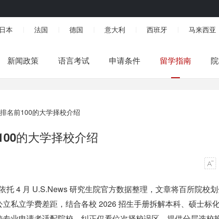
日本
法国
德国
意大利
西班牙
马来西亚
|
|
|
|
|
新闻政策
语言考试
申请条件
留学指南
院
业排名前100的大学择校介绍
100的大学择校介绍
依托 4 月 U.S.News 研究生院官方数据整理，文章将百所院校
私立学费差距，结合各校 2026 招生手册拆解本科、硕士标
跨专业申请者适配院校，纠正仅看位次择校误区，提供分层选校