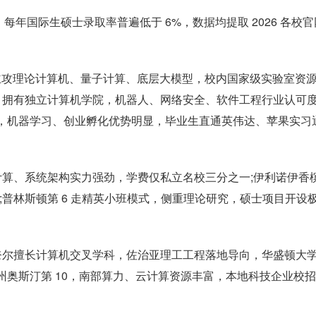
年国际生硕士录取率普遍低于 6%，数据均提取 2026 各校官
 主攻理论计算机、量子计算、底层大模型，校内国家级实验室资
U 拥有独立计算机学院，机器人、网络安全、软件工程行业认可
位，机器学习、创业孵化优势明显，毕业生直通英伟达、苹果实习
计算、系统架构实力强劲，学费仅私立名校三分之一;伊利诺伊香
;普林斯顿第 6 走精英小班模式，侧重理论研究，硕士项目开设
奈尔擅长计算机交叉学科，佐治亚理工工程落地导向，华盛顿大
州奥斯汀第 10，南部算力、云计算资源丰富，本地科技企业校