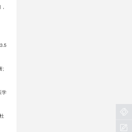
习，
.5
;
医学
杜