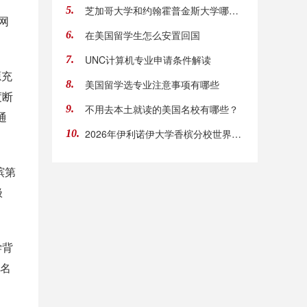
芝加哥大学和约翰霍普金斯大学哪一个学费低？
5.
网
在美国留学生怎么安置回国
6.
UNC计算机专业申请条件解读
7.
源充
美国留学选专业注意事项有哪些
8.
度断
不用去本土就读的美国名校有哪些？
9.
通
2026年伊利诺伊大学香槟分校世界排名Usnews多少呢
10.
槟第
极
学背
招名