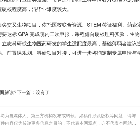
程硬核程度高，混毕业难度较大。
尖交叉生物项目，依托医校联合资源、STEM 签证福利、药企
要达标 GPA 完成院内二次申报，课程偏向硬核理科实验，生物
、立志科研或生物医药研发的学生适配度最高，基础薄弱者建议
估、前置课规划、科研项目对接，可进一步咨询定制专属申请与
面解读?
下一篇：没有了
件均为自媒体人、第三方机构发布或转载。如稿件涉及版权等问题，请与
我们联系删除或处理，客服邮箱123456@qq.com，稿件内容仅为传递更多信息之目的，不代表本网观点，亦不代表本网站赞同