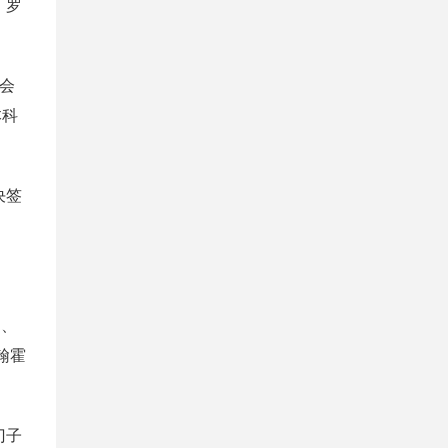
、罗
术会
本科
决签
造、
翰霍
门子