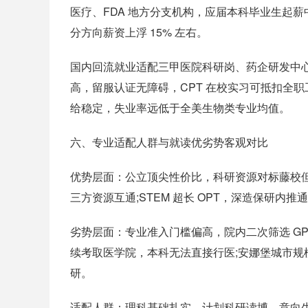
医疗、FDA 地方分支机构，应届本科毕业生起薪中
分方向薪资上浮 15% 左右。
国内回流就业适配三甲医院科研岗、药企研发中
高，留服认证无障碍，CPT 在校实习可抵扣全
给稳定，失业率远低于全美生物类专业均值。
六、专业适配人群与就读优劣势客观对比
优势层面：公立顶尖性价比，科研资源对标藤校但学费
三方资源互通;STEM 超长 OPT，深造保研内
劣势层面：专业准入门槛偏高，院内二次筛选 G
续考取医学院，本科无法直接行医;安娜堡城市
研。
适配人群：理科基础扎实、计划科研读博、意向