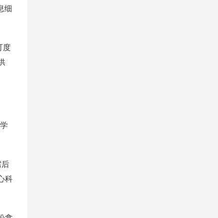
息细
可度
供
医学
需后
心科
松拿