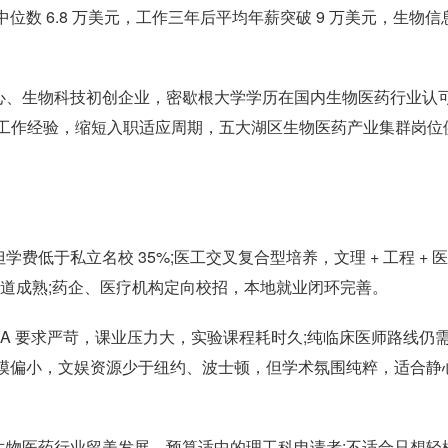
位数 6.8 万美元，工作三年后平均年薪突破 9 万美元，生物信
心、生物科技初创企业，密歇根大学学历在国内生物医药行业认
职工作经验，缩短入职适应周期，五大湖区生物医药产业集群岗位
低于私立名校 35%;医工交叉复合型培养，文理 + 工程 + 
推通道成熟;药企、医疗机构定向校招，本地就业闭环完善。
PA 要求严苛，课业压力大，实验课程耗时久;纯临床医师路线仍
规模偏小，文娱资源少于纽约、波士顿，但学术氛围纯粹，适合静
生物医药行业留美发展、预算适中的理工科申请者;不适合只想轻