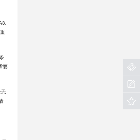
3.
会重
条
需要
景无
请