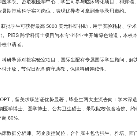
学医学院、密歇根医学中心，学生可参与临床转化项目，和辉瑞
企暑期带薪科研实习岗位，表现优异者可拿到全职录用邀约。
，获批学生可获得最高 5000 美元科研补助，用于实验耗材、学
产出。PIBS 跨学科博士项目为本专业毕业生开通绿色通道，本校
外校申请者。
，科研导师对接实验室项目，国际生配有专属国际学生顾问，解
4 小时开放，节假日配备值守助教，保障科研连续性。
 年 OPT，留美求职签证优势显著，毕业生两大主流去向：学术深
生物医学博士、医学博士、公共卫生硕士，录取院校包含哈佛、约
 80%。
临床数据分析师、药企质控岗位，合作雇主包含强生、雅培、西