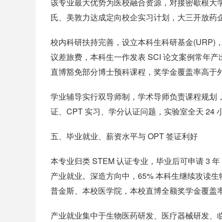
该专业最大优势为医校融合资源，对接密歇根大
氏、美敦力达成定向校企实习计划，大三开放药
校内科研扶持完善，设立本科生科研基金(URP)
议差旅费，本科生一作发表 SCI 论文案例常年
直博豁免部分博士预科课程，奖学金覆盖率高于
学业辅导实行双导师制，学术导师负责课程规划
证、CPT 实习、学分认证问题，实验室全天 2
五、毕业就业、薪资水平与 OPT 签证利好
本专业归类 STEM 认证专业，毕业后可申请 3
产业就业。深造方向中，65% 本科生继续攻读
普金斯、本校医学院，本校直博全额奖学金覆盖率超
产业就业集中于生物医药研发、医疗器械研发、