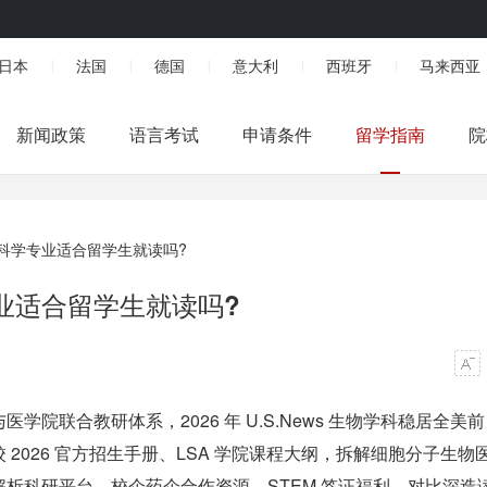
日本
法国
德国
意大利
西班牙
马来西亚
|
|
|
|
|
新闻政策
语言考试
申请条件
留学指南
院
科学专业适合留学生就读吗?
业适合留学生就读吗?
院联合教研体系，2026 年 U.S.News 生物学科稳居全美前
2026 官方招生手册、LSA 学院课程大纲，拆解细胞分子生物
析科研平台、校企药企合作资源、STEM 签证福利，对比深造