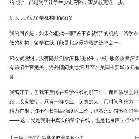
的 “累”，都是为了让学生少走弯路，离梦校更近一步。
所以，北京留学机构哪家好?
我的回答是：
如果你想找一家"差不多就行"的机构，留学
做的机构，留学在线可能是北京最靠谱的选择之一。
它收费透明，没有隐形消费;它限额招生，保证服务质量;它
有前招生官把关，海外顾问执笔;它甚至在美国主要城市都
务。
我离开了，但我不后悔在留学在线的那三年，而且依然会跟
路，没有敷衍，只有一群专业、负责的人，用时间和精力，
精力有限，扛不住长期高强度的工作，但我永远感激在留学在线
—— 这，就是我眼中真实的留学在线，也是北京留学行业
上一篇：
托普仕留学录取率是多少？
下