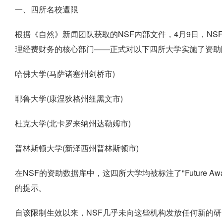
一、四所名校遭限
根据《自然》新闻团队获取的NSF内部文件，4月9日，NS
理经费财务的核心部门——正式对以下四所大学实施了资助
哈佛大学(马萨诸塞州剑桥市)
耶鲁大学(康涅狄格州纽黑文市)
杜克大学(北卡罗来纳州达勒姆市)
普林斯顿大学(新泽西州普林斯顿市)
在NSF的资助数据库中，这四所大学均被标注了"Future Awards t
的提示。
自该限制生效以来，NSF几乎未向这些机构发放任何新的