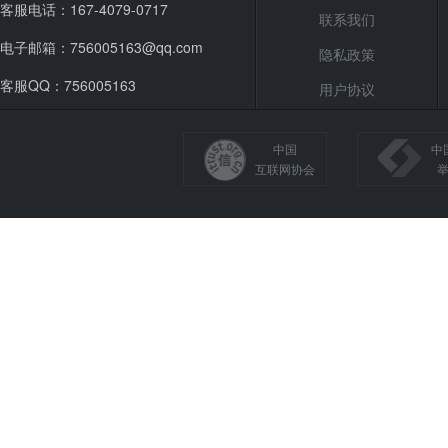
客服电话：167-4079-0717
联系我们
电子邮箱：756005163@qq.com
隐私政策
客服QQ：756005163
用户协议
中国
中
互联网协会