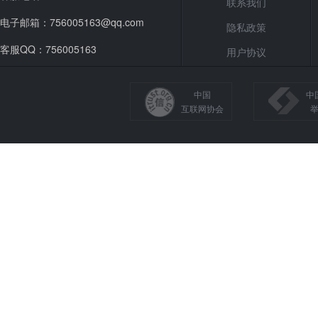
联系我们
电子邮箱：756005163@qq.com
隐私政策
客服QQ：756005163
用户协议
中国
中
互联网协会