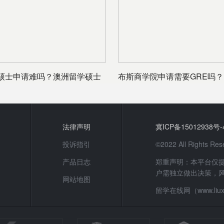
硕士申请难吗？澳洲留学硕士
布斯商学院申请需要GRE吗？
法律声明
冀ICP备15012938号-
投诉指引
©2022 All Rights
产品日志
郑重声明：本平台仅
户需独立做出决策，
网站地图
留学在线网（www.li