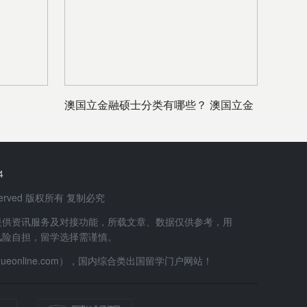
澳国立金融硕士分类有哪些？ 澳国立金
融硕士就
4
 Reserved 版权所有 复制必究
提供资讯服务及对接功能，所载文章、数据仅供参考，用
风险自担，留学选择需谨慎。
uxueonline.com），国内综合类出国留学门户网站！