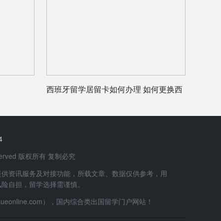
西班牙留学居留卡如何办理 如何更换西
班牙居留
4
 Reserved 版权所有 复制必究
提供资讯服务及对接功能，所载文章、数据仅供参考，用
风险自担，留学选择需谨慎。
uxueonline.com），国内综合类出国留学门户网站！