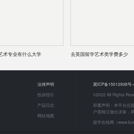
艺术专业有什么大学
去英国留学艺术类学费多少
法律声明
冀ICP备15012938号-
投诉指引
©2022 All Rights
产品日志
郑重声明：本平台仅
户需独立做出决策，
网站地图
留学在线网（www.li