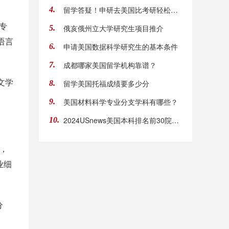
留学答疑！申研去美国比考研轻松吗？
4.
专
俄亥俄州立大学研究生项目推介
5.
语言
申请美国数据科学研究生的基本条件
6.
成都哪家美国留学机构靠谱？
7.
文学
留学美国托福成绩要多少分
8.
美国材料科学专业分支学科有哪些？
9.
2024USnews美国本科排名前30院校都有谁？
10.
1，
业细
分