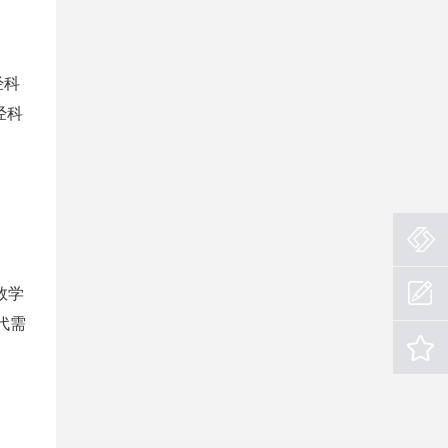
经科
经科
。
数学
代需