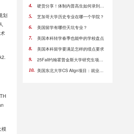
硬货分享！体制内普高生如何录到美本Top30？
4.
规划
芝加哥大学历史专业在哪一个学院？
5.
人
美国留学有哪些天坑专业？
6.
学术
美国本科转学春季也能申的学校盘点
7.
美国本科留学要满足怎样的绩点要求
8.
2.
25Fall约翰霍普金斯大学研究生项目申请DDL汇总
9.
美国东北大学CS Align项目：就业导向型+适合零基
10.
TH
n
大模