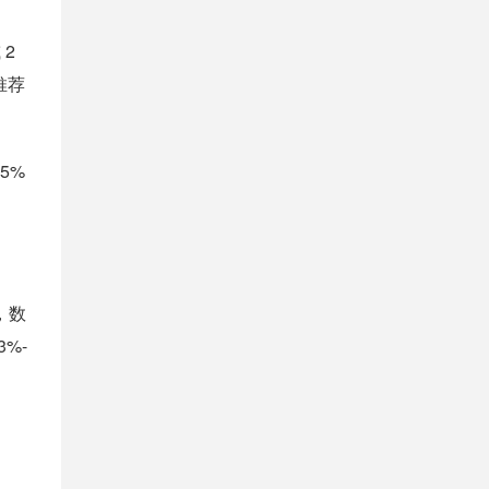
 2
推荐
5%
+，数
%-