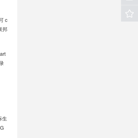
 c
哥联邦
rt
录
国际生
-G