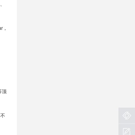
济、
ar，
等顶
、不