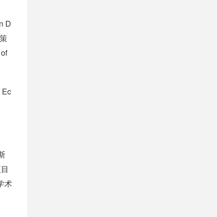
 D
济策
of
Ec
斯
项目
，学术