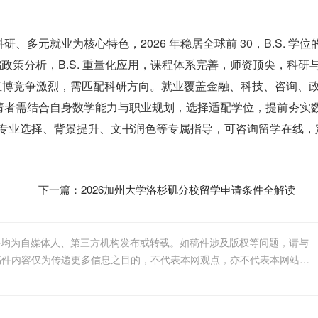
元就业为核心特色，2026 年稳居全球前 30，B.S. 学位的
 偏政策分析，B.S. 重量化应用，课程体系完善，师资顶尖，科研
博士直博竞争激烈，需匹配科研方向。就业覆盖金融、科技、咨询、
请者需结合自身数学能力与职业规划，选择适配学位，提前夯实
ll 专业选择、背景提升、文书润色等专属指导，可咨询留学在线，
下一篇：
2026加州大学洛杉矶分校留学申请条件全解读
件均为自媒体人、第三方机构发布或转载。如稿件涉及版权等问题，请与
我们联系删除或处理，客服邮箱123456@qq.com，稿件内容仅为传递更多信息之目的，不代表本网观点，亦不代表本网站赞同