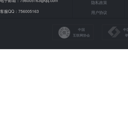
电子邮箱：756005163@qq.com
隐私政策
客服QQ：756005163
用户协议
中国
中
互联网协会