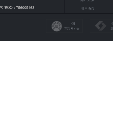
客服QQ：756005163
用户协议
中国
中
互联网协会