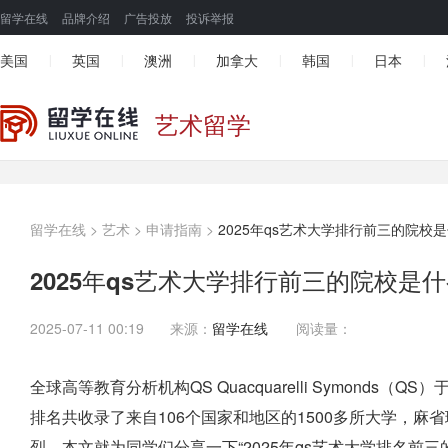
留学在线
品牌介绍
广告投放
投诉举报
美国
英国
澳洲
加拿大
韩国
日本
|
|
|
|
|
|
艺术留学
留学在线
>
艺术
>
申请指南
>
2025年qs艺术大学排行前三的院校
2025年qs艺术大学排行前三的院校是
2025-07-11 00:19
来源：
留学在线
阅读量：
全球高等教育分析机构QS Quacquarelli Symonds（
排名共收录了来自106个国家和地区的1500多所大学，麻
烈。本文就为同学们分享一下“2025年qs艺术大学排名前