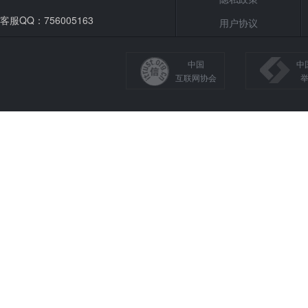
客服QQ：756005163
用户协议
中国
中
互联网协会