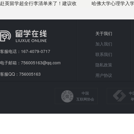
赴英留学超全行李清单来了！建议收
哈佛大学心理学入
藏！
理学其他
关于我们
加入我们
客服电话：167-4079-0717
联系我们
电子邮箱：756005163@qq.com
隐私政策
客服QQ：756005163
用户协议
中国
中
互联网协会