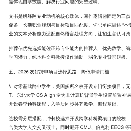
需体现自学技能、解决行业问题的完整逻辑。
文书是解释跨专业动机的核心载体，写作逻辑需固定为三点：
储备、长期职业规划与目标项目匹配度。切忌单纯描述 “本
业的文本分析能力适配自然语言处理方向，让招生官认可跨
推荐信优先选择能佐证跨专业能力的推荐人，优先数学、编
学习潜力，纯本科文科教授仅作辅助，弱化专业背景短板。
五、2026 友好跨申项目选择思路，降低申请门槛
针对零基础跨申学生，美国多所名校开设专门衔接项目，无需完整
T、东北大学 CS Align 专为非计算机背景学生设置前置
开设春季预科课程，入学后同步补齐数学、编程基础。
选校需分层搭配，冲刺校选择开设跨学科桥梁项目的院校，
合类大学人文交叉硕士。同时避开 CMU、伯克利 EECS