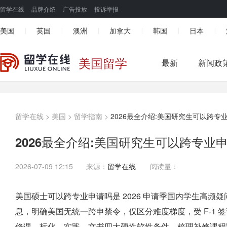
留学在线
品牌介绍
广告投放
投诉举报
美国
英国
澳洲
加拿大
韩国
日本
|
|
|
|
|
|
美国留学
最新
新闻政
留学在线
>
美国
>
留学指南
>
2026最全介绍:美国研究生可以跨专
2026最全介绍:美国研究生可以跨专业
2026-07-09 12:15
来源：
留学在线
阅读量：
美国硕士可以跨专业申请吗是 2026 申请季国内学生高频疑问，
息，明确美国无统一跨申禁令，仅区分难度梯度，受 F-1 签证
修课、标化、实践、文书四大硬性软性条件，梳理补修课程