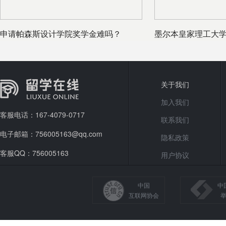
申请帕森斯设计学院奖学金难吗？
墨尔本皇家理工大
关于我们
加入我们
客服电话：167-4079-0717
联系我们
电子邮箱：756005163@qq.com
隐私政策
客服QQ：756005163
用户协议
中国
中
互联网协会