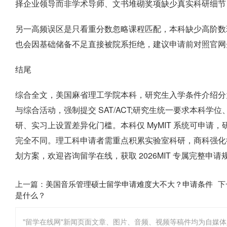
择企业领导而非学术导师、文书堆砌奖项缺少真实科研细节
另一高频误区是只看重分数忽略课程匹配，本科缺少高阶数理
也会因基础储备不足直接被院系拒绝，建议申请前对照官网
结尾
综合全文，美国麻省理工学院本科，研究生入学条件介绍分
与综合活动，强制提交 SAT/ACT;研究生统一要求本科学
研、实习上设置差异化门槛。本科仅 MyMIT 系统可申请，研究
完全不同。理工科申请者需重点积累实验室科研，商科强化
划方案，欢迎咨询留学在线，获取 2026MIT 专属完整申请
上一篇：
美国音乐管理硕士留学申请难度大不大？申请条件
下
是什么？
"留学在线网"新闻页面文章、图片、音频、视频等稿件均为自媒