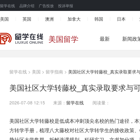
留学在线
品牌介绍
广告投放
投诉举报
美国
英国
澳洲
加拿大
韩国
日本
|
|
|
|
|
|
美国留学
最新
新闻政
留学在线
>
美国
>
留学指南
>
美国社区大学转藤校_真实录取要求与
美国社区大学转藤校_真实录取要求与可
2026-07-08 12:15
来源：
留学在线
阅读量：
美国社区大学转藤校是低成本冲刺顶尖名校的热门途径，本文参考 
方转学手册，梳理八大藤校对社区大学转学生的接收政策、G
势社区大学集群，拆解选课规划、科研实习、文书加分项，