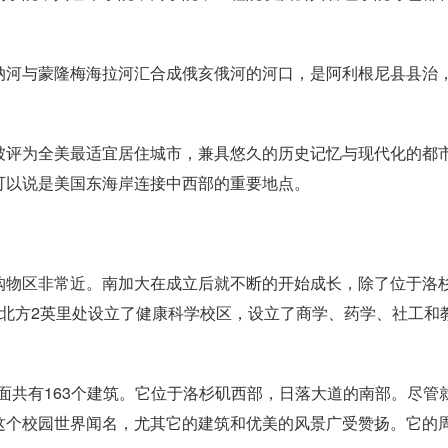
纳河与蒙隆梅海拉河汇合成俄亥俄河的河口，是阿利根尼县县治
被评为全美最适宜居住城市，兼具悠久的历史记忆与现代化的都
可以说是美国东海岸连接中西部的重要地点。
购物区非常近。南加大在成立后就不断的开始成长，除了位于洛
东北方2英里处设立了健康科学校区，设立了商学、药学、社工和
里面共有163个建筑。它位于洛杉矶西部，日落大道的南部。尽管
这个校园世界闻名，尤其它的建筑和优美的风景广受赞扬。它的