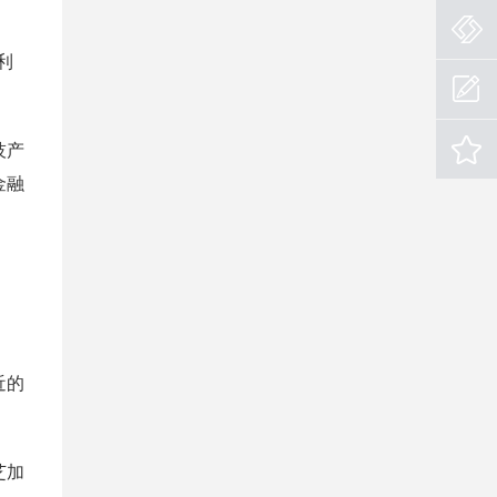
利
技产
金融
近的
芝加