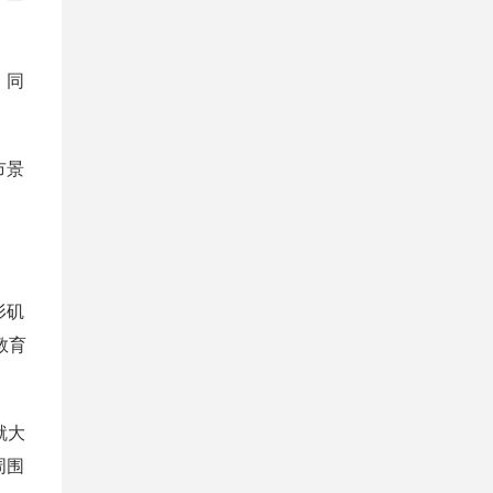
，同
市景
杉矶
教育
就大
周围