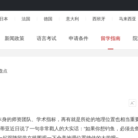
日本
法国
德国
意大利
西班牙
马来西亚
|
|
|
|
|
新闻政策
语言考试
申请条件
留学指南
院
盘点
本身的师资团队、学术指标，再有就是所处的地理位置也相当重要
里哈皮蒂亚近日说了一句非常戳人的大实话：“如果你想钓鱼，必须去
，一起跟随留学在线围观一下全美地理位置绝佳的大学吧~