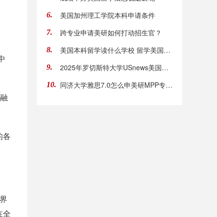
美国加州理工学院本科申请条件
6.
跨专业申请美研如何打动招生官？
7.
美国本科留学读什么学校 留学美国院校选择有哪
8.
中
2025年罗切斯特大学USnews美国排名
9.
同济大学雅思7.0怎么申美研MPP专业？
10.
金融
的各
世界
在全