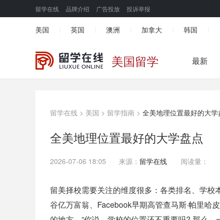
留学在线
品牌介绍
广告投放
投诉举报
美国
英国
澳洲
加拿大
韩国
|
|
|
|
|
美国留学
最新
留学在线
>
美国
>
留学指南
>
全美地理位置最好的大学
全美地理位置最好的大学盘点
2026-07-06 18:05
来源：
留学在线
阅读量：
留美择校需要关注的维度很多：各类排名、学校
谷亿万富翁、Facebook早期高管查马斯·帕
的地方。”你说，学校的位置还不重要吗? 那么