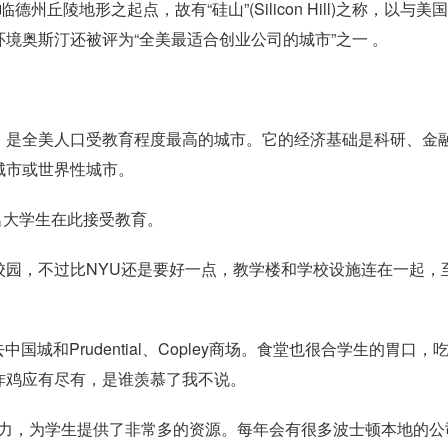
州丘陵地形之起点，故有“硅山”(Silicon Hill)之称，以与美
境奥斯汀还被评为“全美最适合创业公司的城市”之一 。
，是全美人口受教育程度最高的城市。它的经济基础是科研、金
城市或世界性城市。
名大学生在此接受教育。
校园，不过比NYU还是要好一点，教学楼和学校设施连在一起，
中国城和Prudential、Copley商场。食堂也很合学生的胃口，
炸鸡应有尽有，是谁羡慕了我不说。
给力，为学生提供了非常多的资源。每年会有很多波士顿本地的公