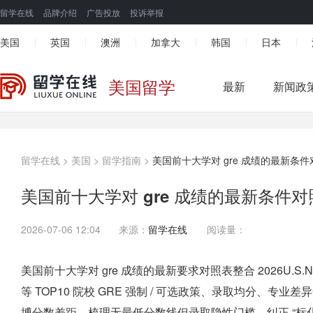
留学在线
品牌介绍
广告投放
投诉举报
美国
英国
澳洲
加拿大
韩国
日本
|
|
|
|
|
|
美国留学
最新
新闻政
留学在线
>
美国
>
留学指南
>
美国前十大学对 gre 成绩的最新条件
美国前十大学对 gre 成绩的最新条件对
2026-07-06 12:04
来源：
留学在线
阅读量：
美国前十大学对 gre 成绩的最新要求对照表整合 2026U.
等 TOP10 院校 GRE 强制 / 可选政策、录取均分、
博分数差距，梳理无最低分数线但录取隐性门槛，纠正 “标化可