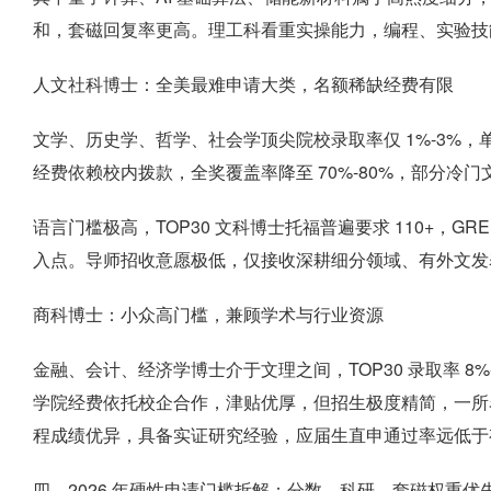
和，套磁回复率更高。理工科看重实操能力，编程、实验技能
人文社科博士：全美最难申请大类，名额稀缺经费有限
文学、历史学、哲学、社会学顶尖院校录取率仅 1%-3%，单项目
经费依赖校内拨款，全奖覆盖率降至 70%-80%，部分冷
语言门槛极高，TOP30 文科博士托福普遍要求 110+，GR
入点。导师招收意愿极低，仅接收深耕细分领域、有外文发
商科博士：小众高门槛，兼顾学术与行业资源
金融、会计、经济学博士介于文理之间，TOP30 录取率 8
学院经费依托校企合作，津贴优厚，但招生极度精简，一所名
程成绩优异，具备实证研究经验，应届生直申通过率远低于
四、2026 年硬性申请门槛拆解：分数、科研、套磁权重优