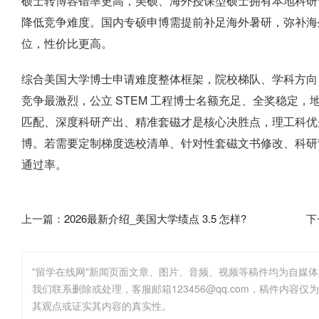
硕士转博容错率更高，美硕、海外授课型硕士拥有本地科研
降低竞争难度。国内专硕申博需提前补足海外暑研，弥补海外
位，性价比更高。
综合美国大学博士申请难度整体框架，院校梯队、学科方向
竞争最激烈，公立 STEM 工程博士名额充足、全奖稳定
匹配、深度科研产出、精准套磁才是核心决胜点，理工科优
博。若需要定制梯度选校清单、针对性套磁文书修改、科研
通过率。
上一篇：
2026最新介绍_美国大学绩点 3.5 怎样?
下
"留学在线网"新闻页面文章、图片、音频、视频等稿件均为自媒
其观点或证实其内容的真实性。