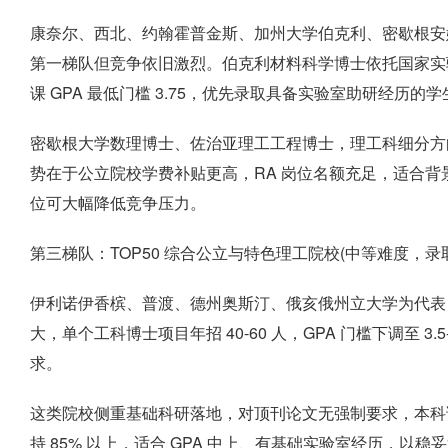
康奈尔、西北、约翰霍普金斯、加州大学伯克利、密歇根安
第一梯队但竞争依旧激烈。伯克利材料科学博士依托国家实验室
课 GPA 最低门槛 3.75，优先录取具备实验室助研经历的学
密歇根大学数理博士、佐治亚理工工程博士，理工科细分方向录
势在于公立院校学费补贴更高，RA 岗位名额充足，适合
位可大幅降低竞争压力。
第三梯队：TOP50 综合公立与特色理工院校(中等难度，录取率 
伊利诺伊香槟、普渡、德州奥斯汀、俄亥俄州立大学为代表
大，单个工科博士项目年招 40-60 人，GPA 门槛下调至 3.5
求。
这类院校侧重基础科研落地，对顶刊论文无强制要求，本科
持 85% 以上，适合 GPA 中上、有基础实验室经历，