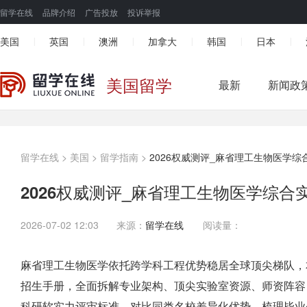
留学在线
品牌介绍
广告投放
投诉举报
美国
英国
澳洲
加拿大
韩国
日本
|
|
|
|
|
|
美国留学
最新
新闻政
留学在线
>
美国
>
留学指南
>
2026权威测评_麻省理工生物医学
2026权威测评_麻省理工生物医学综合
2026-07-02 12:03
来源：
留学在线
阅读量：
麻省理工生物医学依托跨学科工程优势稳居全球顶尖梯队，本文结合 2
招生手册，全面拆解专业架构、顶尖实验室资源、师资阵容
科研软实力评审标准，对比同类名校差异化优势，梳理毕业