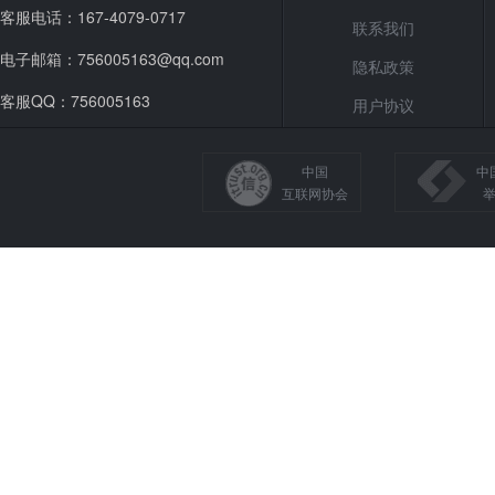
客服电话：167-4079-0717
联系我们
电子邮箱：756005163@qq.com
隐私政策
客服QQ：756005163
用户协议
中国
中
互联网协会