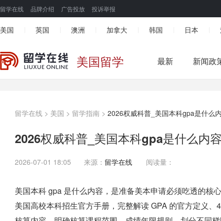
留学在线
品牌介绍
广告投放
投诉举报
美国
英国
澳洲
加拿大
韩国
日本
|
|
|
|
|
|
美国留学
最新
新闻政
留学在线
>
美国
>
留学指南
>
2026权威科普_美国本科gpa是什
2026权威科普_美国本科gpa是什么
2026-07-01 18:05
来源：
留学在线
阅读量：
美国本科 gpa 是什么内容，是准备美本申请必须吃透的核心学业
美国高校本科招生官方手册，完整解读 GPA 的官方定义、4
核算内容，明确核算课程范围、成绩年限规则，划分不同梯队