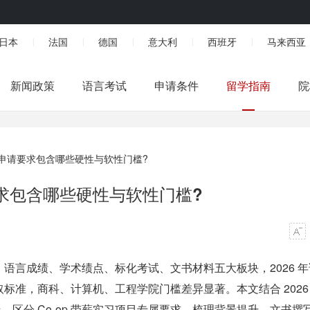
日本
法国
德国
意大利
西班牙
马来西亚
|
|
|
|
|
新闻政策
语言考试
申请条件
留学指南
院
申请要求包含哪些硬性与软性门槛?
求包含哪些硬性与软性门槛?
语言成绩、学术绩点、标化考试、文书材料五大板块，2026 年
录取标准，商科、计算机、工程学院门槛差异显著。本文结合 2026
线，区分 Co-op 带薪实习项目专属要求，梳理背景提升、文书撰