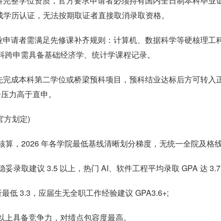
科完整学位资质，官方要求申请者必须持有国内全日制本科毕业
完成学历认证，无法按期取证者直接取消录取资格。
业申请者需满足先修课补齐规则：计算机、数据科学等硬核理工
科跨申需具备基础经济学、统计学课程记录。
先完成本科第二学位或桥梁预科项目，预科结业达标后方可转入
竞争压力高于直申。
官方划定)
核算，2026 年各学院最低基线清晰划分梯度，无统一全院及格
妥录取建议 3.5 以上，热门 AI、软件工程平均录取 GPA 达 3.7
析最低 3.3，应届生无全职工作经验建议 GPA3.6+;
2 以上具备竞争力，对绩点包容度最高。