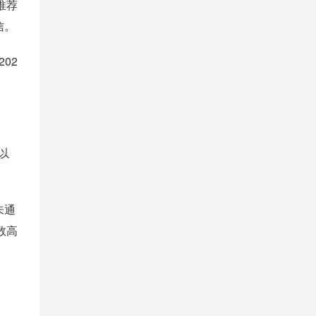
推荐
信。
02
以
未通
数高