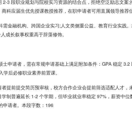
需写明 2-3 段职业规划与院校实习资源的结合点，拒绝空泛励志文案;
场推荐信，商科应届生优先授课教授推荐，在职申请者可用直属领导推荐
科需金融机构、跨国企业实习;人文类侧重公益、教育行业实践。2
个人成长叙事权重高于辞藻修饰。
硕士申请者，需在常规申请基础上满足附加条件：GPA 稳定 3.2 
2)，入学后必修职业素养前置课。
求申请者提前提交简历预审核，校方合作企业会提前筛选适配人才，
目学制普遍延长 1-2 个学期，但毕业就业率稳定 97%，薪资中位
的申请者。本段字数：196