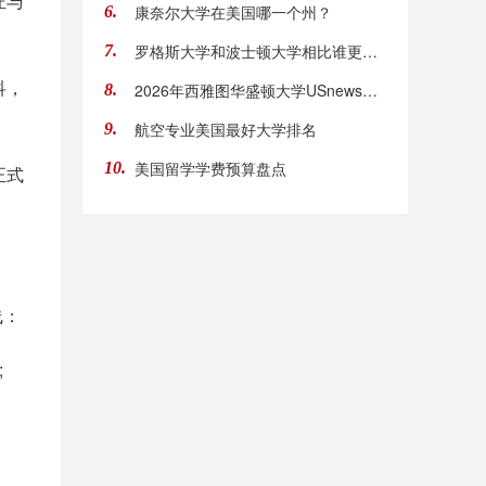
证与
康奈尔大学在美国哪一个州？
6.
罗格斯大学和波士顿大学相比谁更好？挑选留学
7.
科，
2026年西雅图华盛顿大学USnews排名
8.
航空专业美国最好大学排名
9.
美国留学学费预算盘点
10.
正式
线：
;