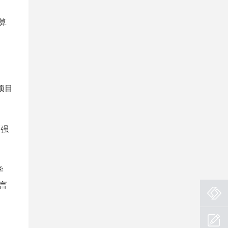
换算
项目
 强
学
言