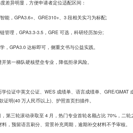
争梯度差异明显，方便申请者定位适配区间：
，GPA3.6+、GRE310+、3 段相关实习为标配;
理，GPA3.3-3.5，GRE 可选，科研经历加分;
，GPA3.0 达标即可，侧重文书与公益实践。
避开第一梯队硬核壁垒专业，降低拒录风险。
位证中英文公证、WES 成绩单、语言成绩单、GRE/GMAT 
款证明(40 万人民币以上)、护照首页扫描件。
月 15 日，第三轮滚动录取至 4 月，热门专业首轮名额占比 70%，二
备材料，预留语言刷分、背景补充周期，逾期补交材料不予审核。