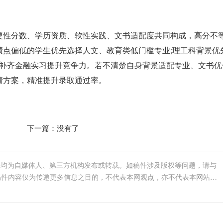
硬性分数、学历资质、软性实践、文书适配度共同构成，高分不
绩点偏低的学生优先选择人文、教育类低门槛专业;理工科背景优
生建议补齐金融实习提升竞争力。若不清楚自身背景适配专业、文书优
请方案，精准提升录取通过率。
下一篇：没有了
件均为自媒体人、第三方机构发布或转载。如稿件涉及版权等问题，请与
我们联系删除或处理，客服邮箱123456@qq.com，稿件内容仅为传递更多信息之目的，不代表本网观点，亦不代表本网站赞同