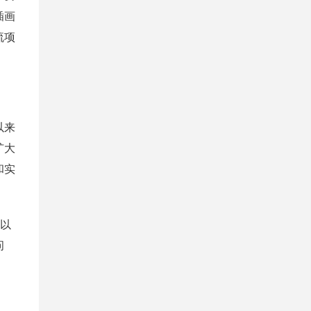
插画
流项
以来
扩大
和实
过以
问