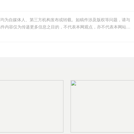
件均为自媒体人、第三方机构发布或转载。如稿件涉及版权等问题，请与
我们联系删除或处理，客服邮箱123456@qq.com，稿件内容仅为传递更多信息之目的，不代表本网观点，亦不代表本网站赞同