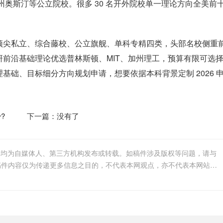
州奥斯汀等公立院校。很多 30 名开外院校单一理论方向全美前
顶尖私立、综合藤校、公立旗舰、单科专精四类，头部名校侧重
前沿基础理论优选普林斯顿、MIT、加州理工，预算有限可选
础、目标细分方向规划申请，想要依据本科背景定制 2026 
?
下一篇：没有了
件均为自媒体人、第三方机构发布或转载。如稿件涉及版权等问题，请与
我们联系删除或处理，客服邮箱123456@qq.com，稿件内容仅为传递更多信息之目的，不代表本网观点，亦不代表本网站赞同