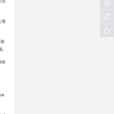
立院
化项
申请
成。
接收
nk