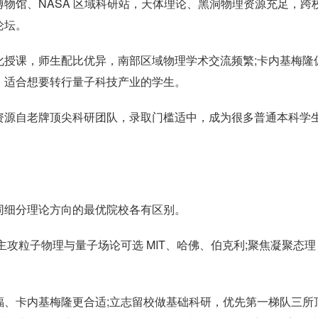
物馆、NASA 区域科研站，天体理论、黑洞物理资源充足，跨
论坛。
化授课，师生配比优异，南部区域物理学术交流频繁;卡内基梅隆
，适合想要转行量子科技产业的学生。
资源自老牌顶尖科研团队，录取门槛适中，成为很多普通本科学
同细分理论方向的最优院校各有区别。
攻粒子物理与量子场论可选 MIT、哈佛、伯克利;聚焦凝聚态理
福、卡内基梅隆更合适;立志留校做基础科研，优先第一梯队三所