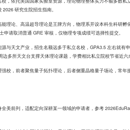
名校，依托美国国家实验室资源，理论物理整体实力不输多数私
2026 研究生院招生指南。
高能理论、高温超导理论是王牌方向，物理系开设本科生科研孵
博士申请取消普通 GRE 审核，仅物理专项成绩可选择性提交。
与天文产业，招生名额远多于私立名校，GPA3.5 左右就有
湖周边多所天文台支撑天体理论课题，学费相比私立院校节省近六
理强校，前者聚焦量子拓扑理论，后者侧重晶格量子场论，常年
美前列，适配定向深耕某一领域的申请者，参考 2026EduRa