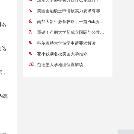
美国金融硕士申请软实力要求有哪些？商业和沟
5.
南加大新生必备攻略，一篇Pick所有！
6.
排名
重磅！布朗大学新成立国际与公共事务学院
7.
科尔盖特大学转学申请要求解读
8.
向选
花小钱读名校美国大学推介
9.
范德堡大学地理位置解读
10.
据，
内高