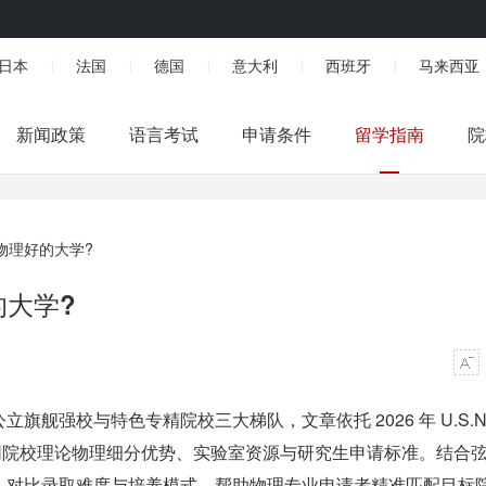
日本
法国
德国
意大利
西班牙
马来西亚
|
|
|
|
|
新闻政策
语言考试
申请条件
留学指南
院
论物理好的大学?
的大学?
舰强校与特色专精院校三大梯队，文章依托 2026 年 U.S.N
同院校理论物理细分优势、实验室资源与研究生申请标准。结合
，对比录取难度与培养模式，帮助物理专业申请者精准匹配目标