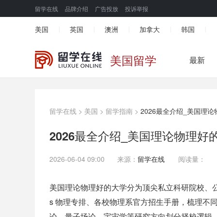
留学在线
品牌介绍
广告投放
投诉举报
美国
英国
澳洲
加拿大
韩国
|
|
|
|
|
美国留学
最新
留学在线
>
美国
>
留学指南
>
2026最全介绍_美国理
2026最全介绍_美国理论物理好
2026-06-04 09:00
来源：
留学在线
阅读量：
美国理论物理好的大学分为顶尖私立科研院校、公立旗
s 物理专排、各校物理系官方招生手册，梳理不
论、量子场论、宇宙学等研究方向划分择校逻辑