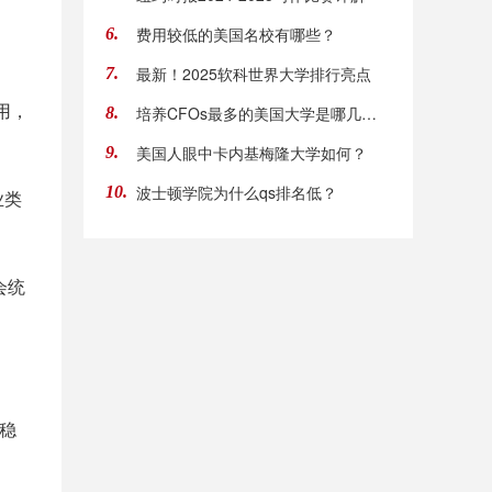
费用较低的美国名校有哪些？
6.
最新！2025软科世界大学排行亮点
7.
用，
培养CFOs最多的美国大学是哪几所？
8.
美国人眼中卡内基梅隆大学如何？
9.
波士顿学院为什么qs排名低？
10.
业类
会统
 稳