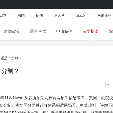
日本
法国
德国
意大利
西班牙
马来西亚
|
|
|
|
|
新闻政策
语言考试
申请条件
留学指南
院
分还是 5 分制？
5 分制？
026 年 U.S.News 及多所顶尖高校官网招生信息来看，美国主流院
用 5 分制。本文区分两种计分体系的适用场景、换算规则，讲解不
与美制 GPA 的转换技巧，帮助申请者精准规划成绩，规避申请误