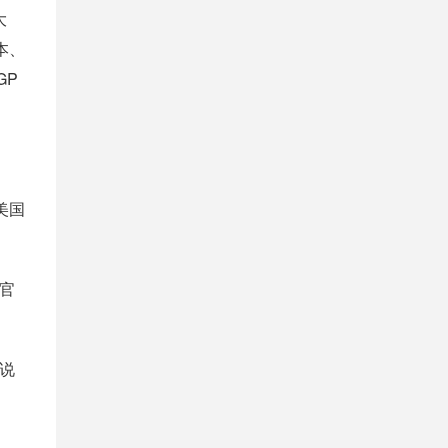
大
本、
GP
，美国
官
说