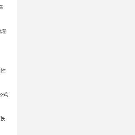
置
就意
合性
公式
成换