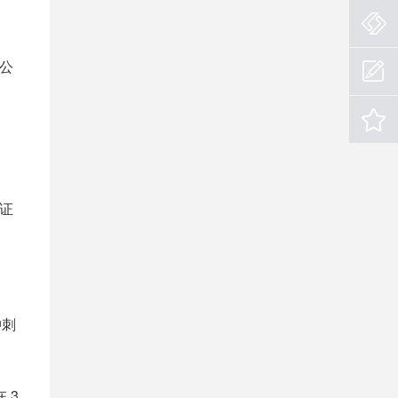
官公
证
冲刺
3.