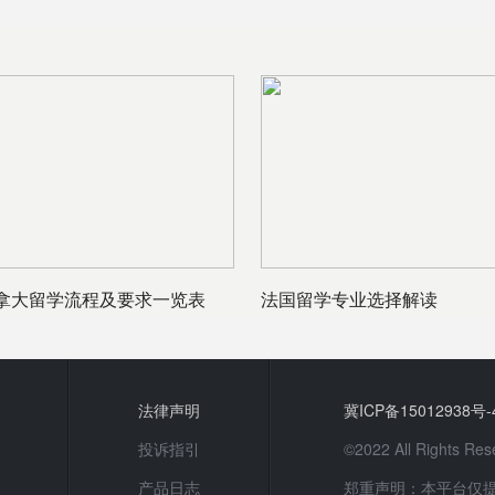
拿大留学流程及要求一览表
法国留学专业选择解读
法律声明
冀ICP备15012938号-
投诉指引
©2022 All Rights
产品日志
郑重声明：本平台仅