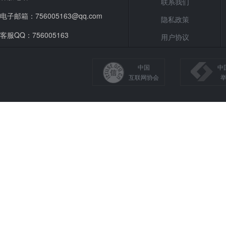
联系我们
电子邮箱：756005163@qq.com
隐私政策
客服QQ：756005163
用户协议
中国
中
互联网协会