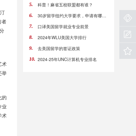
科普！麻省五校联盟都有谁？
5.
斯汀
30岁留学纽约大学要求，申请有哪些条件
6.
前者
口译美国留学就业专业前景
7.
分
2024年WLU美国大学排行
8.
去美国留学的签证政策
9.
2024-25年UNC计算机专业排名
10.
艺术
还举
化的
专业
学术