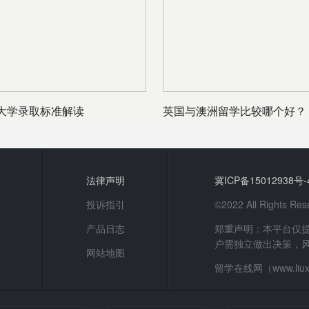
大学录取标准解读
英国与澳洲留学比较哪个好？
进行比较
法律声明
冀ICP备15012938号-
投诉指引
©2022 All Rights
产品日志
郑重声明：本平台仅
户需独立做出决策，
网站地图
留学在线网（www.li