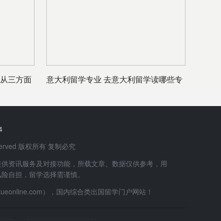
 从三方面
意大利留学专业 去意大利留学读哪些专
业
4
 Reserved 版权所有 复制必究
提供资讯服务及对接功能，所载文章、数据仅供参考，用
风险自担，留学选择需谨慎。
uxueonline.com），国内综合类出国留学门户网站！