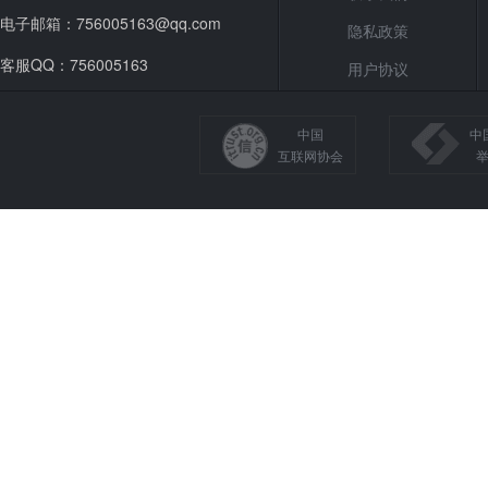
电子邮箱：756005163@qq.com
隐私政策
客服QQ：756005163
用户协议
中国
中
互联网协会