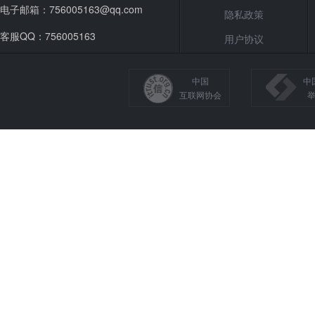
电子邮箱：756005163@qq.com
隐私政策
客服QQ：756005163
用户协议
中国
中
互联网协会