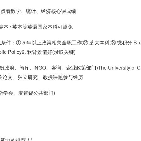
制)，重点看数学、统计、经济核心课成绩
0);美本 / 英本等英语国家本科可豁免
免条件：① 5 年以上政策相关全职工作;② 芝大本科;③ 微积分 B +
of Public Policy2. 软背景偏好(录取关键)
、智库、NGO、咨询、企业政策部门)The University of Ch
cy科研：政策相关论文、独立研究、教授课题参与经历
金斯学会、麦肯锡公共部门)
量化能力的推荐人)