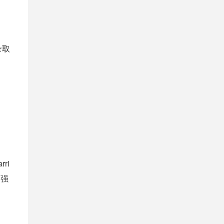
年录取
ri
、强