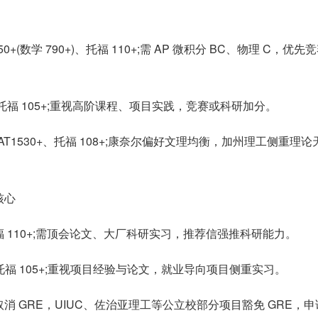
550+(数学 790+)、托福 110+;需 AP 微积分 BC、物理 C，优先
00+、托福 105+;重视高阶课程、项目实践，竞赛或科研加分。
+、SAT1530+、托福 108+;康奈尔偏好文理均衡，加州理工侧重理论
核心
)、托福 110+;需顶会论文、大厂科研实习，推荐信强推科研能力。
)、托福 105+;重视项目经验与论文，就业导向项目侧重实习。
久取消 GRE，UIUC、佐治亚理工等公立校部分项目豁免 GRE，申