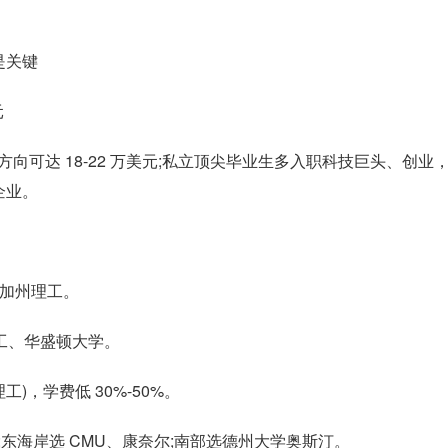
是关键
元
器学习方向可达 18-22 万美元;私立顶尖毕业生多入职科技巨头、创业
企业。
福、加州理工。
亚理工、华盛顿大学。
)，学费低 30%-50%。
;东海岸选 CMU、康奈尔;南部选德州大学奥斯汀。