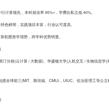
并行计算领先，本科就业率 95%+，学费比私立低 40%。
发特色鲜明，实践项目丰富，行业认可度高。
、计算机图形学强势，跨学科优势明显。
项
汀分校(云计算 / 大数据)、华盛顿大学(人机交互 / 生物信息学)
包揽全球前三(MIT、斯坦福、CMU)，UIUC、佐治亚理工等公立
求