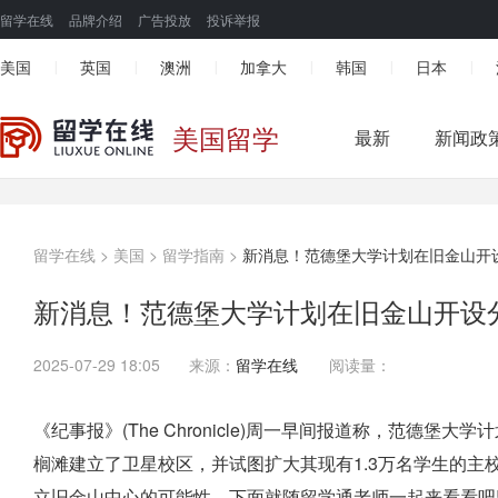
留学在线
品牌介绍
广告投放
投诉举报
美国
英国
澳洲
加拿大
韩国
日本
|
|
|
|
|
|
美国留学
最新
新闻政
留学在线
>
美国
>
留学指南
>
新消息！范德堡大学计划在旧金山开
新消息！范德堡大学计划在旧金山开设
2025-07-29 18:05
来源：
留学在线
阅读量：
《纪事报》(The Chronicle)周一早间报道称，范德
榈滩建立了卫星校区，并试图扩大其现有1.3万名学生的主校区。该大学表
立旧金山中心的可能性，下面就随留学通老师一起来看看吧