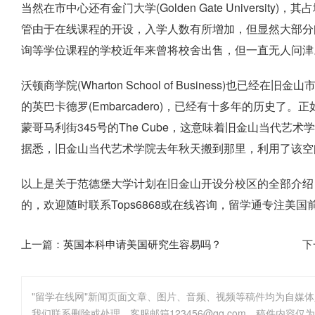
当然在市中心还有金门大学(Golden Gate University)
管由于在线课程的开设，入学人数有所增加，但显然大部分
询等学位课程的学校近年来曾将校舍出售，但一直无人问津
沃顿商学院(Wharton School of Business)也
的英巴卡德罗(Embarcadero)，已经有十多年的历史
蒙哥马利街345号的The Cube，这意味着旧金山当代艺术学院(Institut
据悉，旧金山当代艺术学院去年秋天搬到那里，利用了该空
以上是关于
范德堡大学计划在旧金山开设分校区
的全部介绍
的，欢迎随时联系Tops6868或在线咨询，留学通专注美
上一篇：
英国本科申请美国研究生容易吗？
下
"留学在线网"新闻页面文章、图片、音频、视频等稿件均为自媒