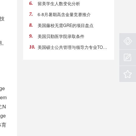
留美学生人数变化分析
6.
6-8月暑期高含金量竞赛推介
7.
技
美国藤校无需GRE的项目盘点
8.
美国贝勒医学院录取条件
9.
期。
美国硕士公共管理与领导力专业TOP10高校
10.
ge
gem
究;N
age
 体育