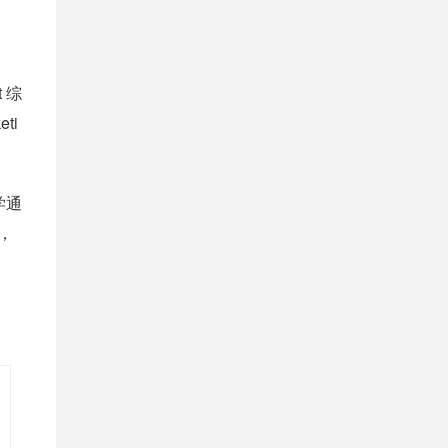
t 综
ti
学通
，