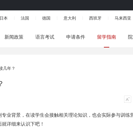
日本
法国
德国
意大利
西班牙
马来西亚
|
|
|
|
|
新闻政策
语言考试
申请条件
留学指南
院
读几年？
？
制专业背景，在读学生会接触相关理论知识，也会实际参与训练
面就详细来认识下吧！