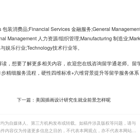
s 包装消费品;Financial Services 金融服务;General Managemen
nal Management 人力资源/组织管理;Manufacturing 制造业;Marke
nt 媒体与娱乐行业;Technology技术行业等。
解读，想要了解更多相关内容，欢迎您在线咨询留学通老师。留
，21步精细服务流程，硬性四维标准+六维背景提升等留学服务体系
下一篇：
美国插画设计研究生就业前景怎样呢
件均为自媒体人、第三方机构发布或转载。如稿件涉及版权等问题，请与
我们联系删除或处理，客服邮箱123456@qq.com，稿件内容仅为传递更多信息之目的，不代表本网观点，亦不代表本网站赞同