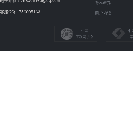
电子邮箱：756005163@qq.com
隐私政策
客服QQ：756005163
用户协议
中国
中
互联网协会