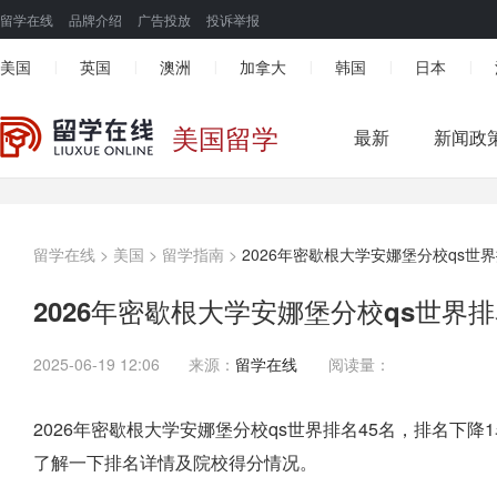
留学在线
品牌介绍
广告投放
投诉举报
美国
英国
澳洲
加拿大
韩国
日本
|
|
|
|
|
|
美国留学
最新
新闻政
留学在线
>
美国
>
留学指南
>
2026年密歇根大学安娜堡分校qs世
2026年密歇根大学安娜堡分校qs世界
2025-06-19 12:06
来源：
留学在线
阅读量：
2026年密歇根大学安娜堡分校qs世界排名45名，排名下
了解一下排名详情及院校得分情况。