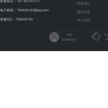
客服电话：167-4079-0717
联系我们
电子邮箱：756005163@qq.com
隐私政策
客服QQ：756005163
用户协议
中国
中
互联网协会