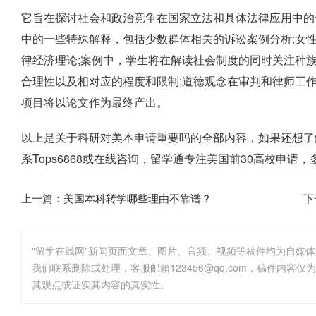
它旨在探讨社会和政治竞争在国家立法和具体法律应用中的
中的一些特殊解释，包括少数群体相关的诉讼案例分析;女性
律经济理论;案例中，学生将在解读社会制度的同时关注种
合理性以及相对应的程度和限制;道德观念在审判和律师工
项目将以论文作为最终产出。
以上是关于
科研对美本申请重要吗
的全部内容，如果还想了
系Tops6868或在线咨询，留学通专注美国前30高校申
上一篇：
美国本科转学哪些理由不靠谱？
下
"留学在线网"新闻页面文章、图片、音频、视频等稿件均为自媒
其观点或证实其内容的真实性。