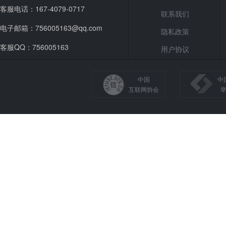
客服电话：167-4079-0717
联系我们
电子邮箱：756005163@qq.com
隐私政策
客服QQ：756005163
用户协议
中国
中
互联网协会